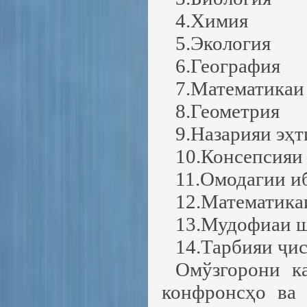
4.Химия
5.Экология
6.География
7.Математикаи
8.Геометрия
9.Назарияи эҳт
10.Консепсияи
11.Омодагии и
12.Математика
13.Мудофиаи 
14.Тарбияи ҷи
Омўзгорони к
конфронсҳо ва