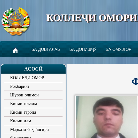
КОЛЛЕҶИ ОМОРИ
БА ДОВТАЛАБ
БА ДОНИШҶӮ
БА ОМУЗГОР
АСОСӢ
КОЛЛЕҶИ ОМОР
Ф
Роҳбарият
Шурои олимон
Қисми таълим
Қисми тарбия
Қисми илм
Маркази бақайдгири