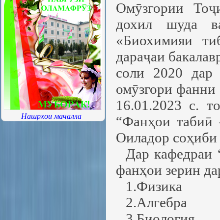
Омӯзгории Тоҷ
дохил шуда в
«Биохимияи ти
дараҷаи бакалав
соли 2020 дар
омӯзгори фанни 
16.01.2023 с. 
Нашрхои мачалла
“Фанҳои табиӣ -
Оиладор соҳиби 
Дар кафедраи 
фанҳои зерин да
1.Физика
2.Алгебра
3.Биология