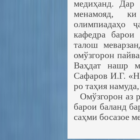
медиҳанд. Дар
менамояд, к
олимпиадаҳо ҷ
кафедра барои
талош меварзан
омўзгорон пайва
Ваҳдат нашр м
Сафаров И.Г. «Н
ро таҳия намуда,
Омўзгорон аз р
барои баланд б
саҳми босазое м