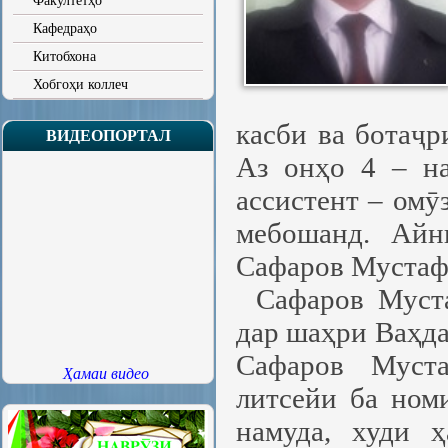
Факултетҳо
Кафедраҳо
Китобхона
Хобгоҳи коллеч
касби ва ботаҷр
ВИДЕОПОРТАЛ
Аз онҳо 4 – на
ассистент – омӯ
мебошанд. Айн
Сафаров Мустаф
Сафаров Муст
дар шаҳри Ваҳда
Сафаров Муст
Ҳамаи видео
литсейи ба ном
намуда, худи 