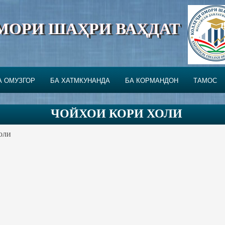
МОРИ ШАҲРИ ВАҲДАТ
А ОМУЗГОР
БА ХАТМКУНАНДА
БА КОРМАНДОН
ТАМОС
ЧОЙХОИ КОРИ ХОЛИ
оли