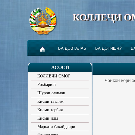
КОЛЛЕҶИ О
БА ДОВТАЛАБ
БА ДОНИШҶӮ
Б
АСОСӢ
КОЛЛЕҶИ ОМОР
Чойхои кори х
Роҳбарият
Шурои олимон
Қисми таълим
Қисми тарбия
Қисми илм
Маркази бақайдгири