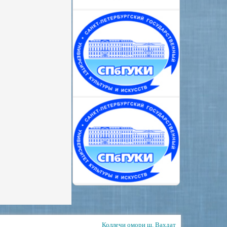
Коллечи омори ш. Ваҳдат