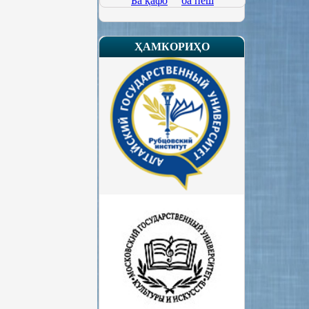
Ба қафо
ба пеш
Почтаи боварӣ
ҲАМКОРИҲО
Рӯзи Дарҳои кушод