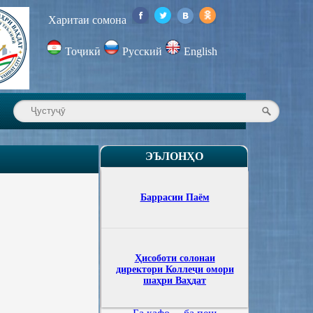
Харитаи сомона
Тоҷикӣ
Русский
English
ЭЪЛОНҲО
Баррасии Паём
Ҳисоботи солонаи
директори Коллеҷи омори
шаҳри Ваҳдат