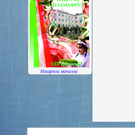
Нашрхои мачалла