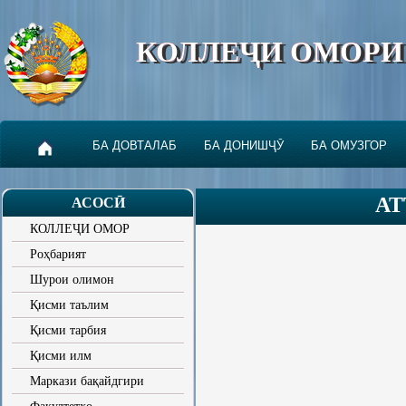
КОЛЛЕҶИ ОМОРИ
БА ДОВТАЛАБ
БА ДОНИШҶӮ
БА ОМУЗГОР
АТ
АСОСӢ
КОЛЛЕҶИ ОМОР
Роҳбарият
Шурои олимон
Қисми таълим
Қисми тарбия
Қисми илм
Маркази бақайдгири