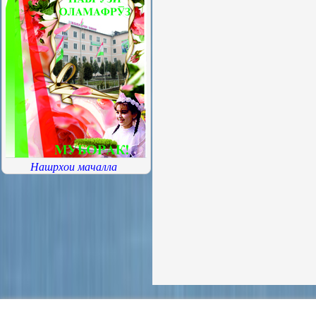
Нашрхои мачалла