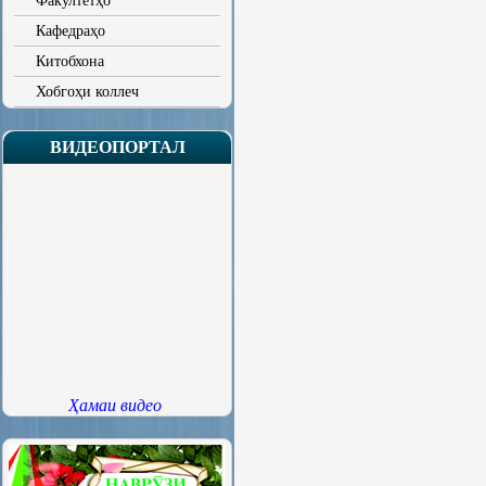
Факултетҳо
Кафедраҳо
Китобхона
Хобгоҳи коллеч
ВИДЕОПОРТАЛ
Ҳамаи видео