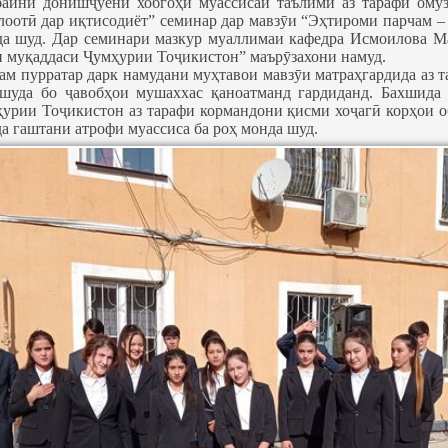
айни донишҷӯёни хобгоҳи муассисаи таълимӣ аз тарафи омӯ
оотӣ дар иқтисодиёт” семинар дар мавзӯи “Эҳтироми парчам –
ида шуд. Дар семинари мазкур муаллимаи кафедра Исмоилова М
 муқаддаси Ҷумҳурии Тоҷикистон” маърӯзахони намуд.
ҳам пурратар дарк намудани муҳтавои мавзӯи матраҳгардида аз
 шуда бо ҷавобҳои мушаххас қаноатманд гардиданд. Бахшида
урии Тоҷикистон аз тарафи кормандони қисми хоҷагӣ корҳои о
да гаштани атрофи муассиса ба роҳ монда шуд.