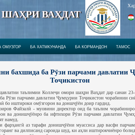
Хар
 ШАҲРИ ВАҲДАТ
А ОМУЗГОР
БА ХАТМКУНАНДА
БА КОРМАНДОН
ТАМОС
ни бахшида ба Рӯзи парчами давлатии 
Тоҷикистон
давлатии таълимии Коллеҷи омори шаҳри Ваҳдат дар санаи 23
ба Рӯзи парчами давлатии Ҷумҳурии Тоҷикистон чорабинии сиё
вӣ бо иштироки омӯзгорон ва доншҷӯён доир гардид.
оиров Файзалӣ - муовини директор оид ба таълим чорабиниро
рон ва донишҷӯёнро ба ифтихори Рӯзи парчами давлатии Ҷум
ят намуд.
и фарҳангӣ аз тарафи донишҷӯёни муассиса дар васфи парчам
горанг ва дилписанд сароида шуд, ки аҳли иштирокчиёнро болид