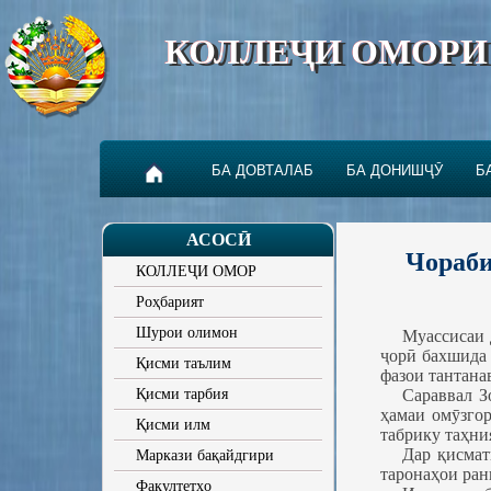
КОЛЛЕҶИ ОМОРИ
БА ДОВТАЛАБ
БА ДОНИШҶӮ
Б
АСОСӢ
Чораби
КОЛЛЕҶИ ОМОР
Роҳбарият
Шурои олимон
Муассисаи 
ҷорӣ бахшида 
Қисми таълим
фазои тантана
Қисми тарбия
Сараввал З
ҳамаи омӯзго
Қисми илм
табрику таҳни
Дар қисмат
Маркази бақайдгири
таронаҳои ран
Факултетҳо