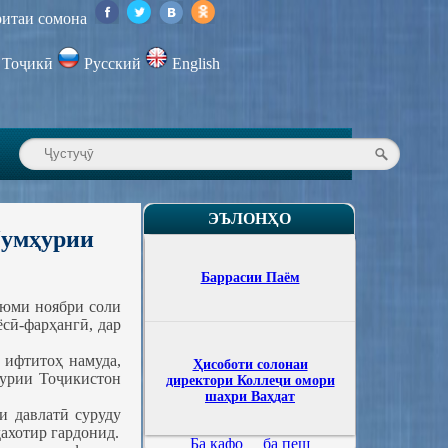
итаи сомона
Тоҷикӣ
Русский
English
ЭЪЛОНҲО
Ҷумҳурии
Баррасии Паём
-юми ноябри соли
сӣ-фарҳангӣ, дар
 ифтитоҳ намуда,
Ҳисоботи солонаи
ҳурии Тоҷикистон
директори Коллеҷи омори
шаҳри Ваҳдат
и давлатӣ суруду
ахотир гардонид.
Ба қафо
ба пеш