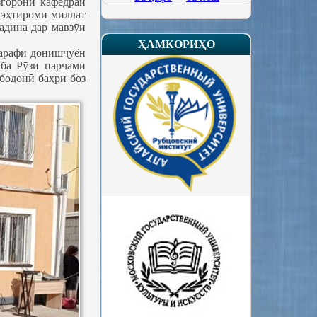
згорони кафедраи
 эҳтироми миллат
Почтаи боварӣ
адина дар мавзӯи
ҲАМКОРИҲО
 тарафи донишҷӯён
 ба Рӯзи парчами
бодонӣ баҳри боз
Рӯзи Дарҳои кушод