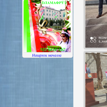
Нашрхои мачалла