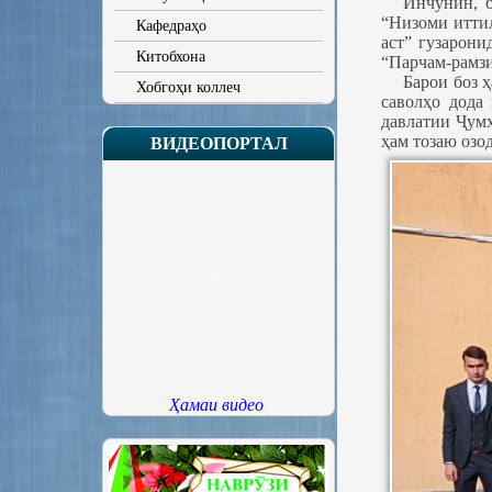
Инчунин, б
“Низоми иттил
Кафедраҳо
аст” гузарон
Китобхона
“Парчам-рамзи
Барои боз 
Хобгоҳи коллеч
саволҳо дода
давлатии Ҷумҳ
ҳам тозаю озо
ВИДЕОПОРТАЛ
Ҳамаи видео