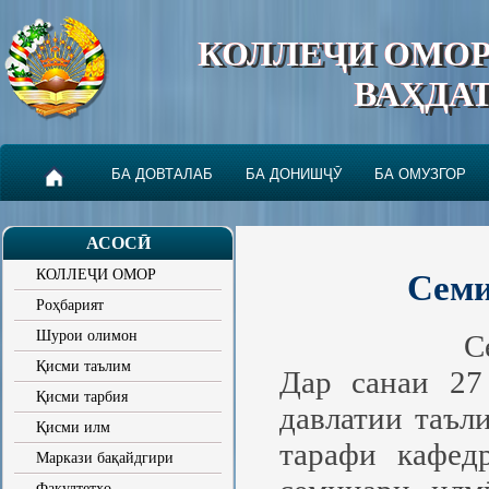
КОЛЛЕҶИ ОМО
ВАҲДА
БА ДОВТАЛАБ
БА ДОНИШҶӮ
БА ОМУЗГОР
АСОСӢ
КОЛЛЕҶИ ОМОР
Семи
Роҳбарият
Шурои олимон
С
Қисми таълим
Дар санаи 27
Қисми тарбия
давлатии таъл
Қисми илм
тарафи кафед
Маркази бақайдгири
Факултетҳо