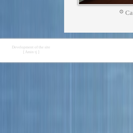
Са
Development of the site
[ Amin tj ]