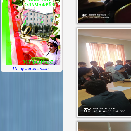
Нашрхои мачалла