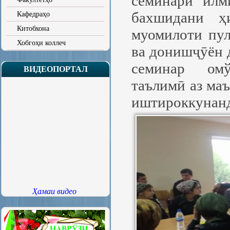
семинари илм
бахшидани ҳи
Кафедраҳо
Китобхона
муомилоти пу
Хобгоҳи коллеч
ва донишҷӯён д
семинар омў
ВИДЕОПОРТАЛ
таълимӣ аз маъ
иштироккунанд
Ҳамаи видео