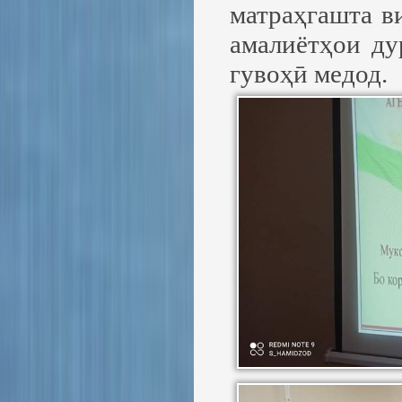
матраҳгашта в
амалиётҳои ду
гувоҳӣ медод.