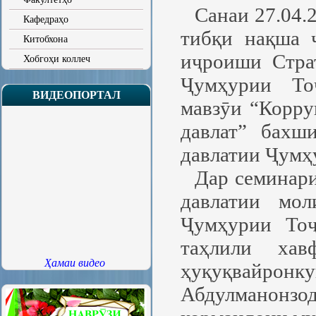
Санаи 27.04.
Кафедраҳо
тибқи нақша 
Китобхона
иҷроиши Стра
Хобгоҳи коллеч
Ҷумҳурии То
ВИДЕОПОРТАЛ
мавзӯи “Корру
давлат” бахш
давлатии Ҷумҳ
Дар семинари
давлатии мол
Ҷумҳурии Тоҷ
таҳлили хав
Ҳамаи видео
ҳуқуқвайро
Абдулманонзо