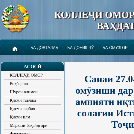
КОЛЛЕҶИ ОМО
ВАҲДА
БА ДОВТАЛАБ
БА ДОНИШҶӮ
БА ОМУЗГОР
АСОСӢ
КОЛЛЕҶИ ОМОР
Санаи 27.0
Роҳбарият
омӯзиши дар
Шурои олимон
амнияти иқт
Қисми таълим
Қисми тарбия
солагии Ис
Қисми илм
Тоҷи
Маркази бақайдгири
Факултетҳо