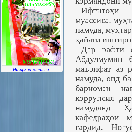
кормандони му
Ифтитоҳи 
муассиса, муҳ
намуда, муҳта
ҳайати иштиро
Дар рафти 
Абдулмумин б
маърифат аз 
Нашрхои мачалла
намуда, оид б
барномаи на
коррупсия да
намуданд. Ҳ
кафедраҳои м
гардид. Ногу