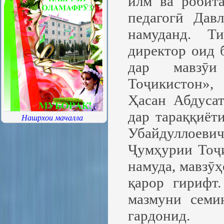
илм ва робит
педагогӣ Дав
намуданд. Т
директор оид 
дар мавзӯи
Тоҷикистон»,
Ҳасан Абдуса
дар тараққиёт
Нашрхои мачалла
Убайдуллоев
Ҷумҳурии Тоҷи
намуда, мавзӯ
қарор гирифт
мазмуни семи
гардонид.