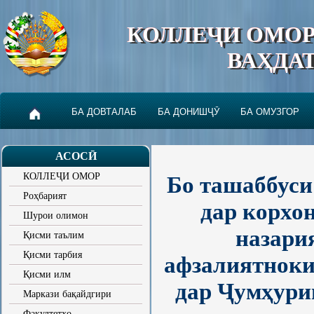
КОЛЛЕҶИ ОМО
ВАҲДА
БА ДОВТАЛАБ
БА ДОНИШҶӮ
БА ОМУЗГОР
АСОСӢ
КОЛЛЕҶИ ОМОР
Бо ташаббуси
Роҳбарият
дар корхо
Шурои олимон
назари
Қисми таълим
Қисми тарбия
афзалиятноки
Қисми илм
дар Ҷумҳурии
Маркази бақайдгири
Факултетҳо