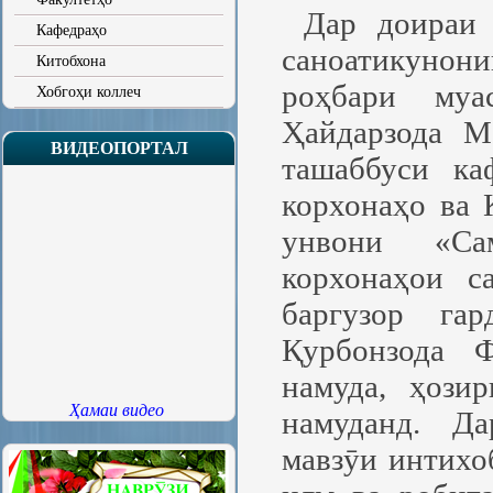
Дар доираи
Кафедраҳо
саноатикунон
Китобхона
роҳбари муа
Хобгоҳи коллеч
Ҳайдарзода М
ВИДЕОПОРТАЛ
ташаббуси ка
корхонаҳо ва 
унвони «Сам
корхонаҳои с
баргузор га
Қурбонзода 
намуда, ҳози
Ҳамаи видео
намуданд. Д
мавзӯи интихо