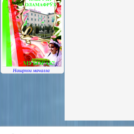
Нашрхои мачалла