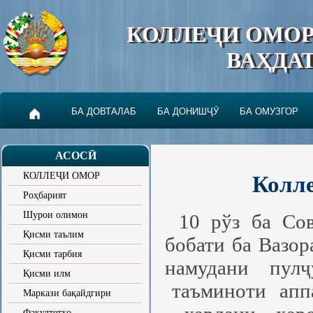
КОЛЛЕҶИ ОМО
ВАҲДА
БА ДОВТАЛАБ
БА ДОНИШҶӮ
БА ОМУЗГОР
АСОСӢ
КОЛЛЕҶИ ОМОР
Колл
Роҳбарият
Шурои олимон
10 рўз ба Со
Қисми таълим
бобати ба Вазо
Қисми тарбия
намудани пул
Қисми илм
таъминоти апп
Маркази бақайдгири
Факултетҳо