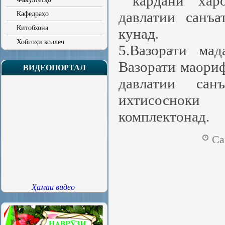
кардани харо
давлатии санъ
Кафедраҳо
Китобхона
кунад.
Хобгоҳи коллеч
5.Вазорати ма
Вазорати маори
ВИДЕОПОРТАЛ
давлатии сан
ихтисосноки
комплектонад.
Са
Ҳамаи видео