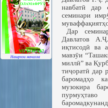
навбатӣ дар 
семинари имр
муваффақиятҳо
Дар семина
Давлатов А.Ҷ
иқтисодӣ ва 
мавзӯи “Ташак
Нашрхои мачалла
миллӣ” ва Қур
тиҷоратӣ дар 
баромадҳо к
музокира бар
пурмуҳтав
баромадкунанд