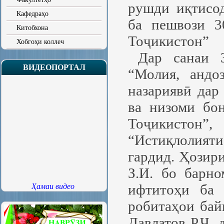
рушди иқтисо
Кафедраҳо
ба пешвози 3
Китобхона
Тоҷикистон”
Хобгоҳи коллеч
Дар санаи 3
ВИДЕОПОРТАЛ
“Молия, андо
назариявӣ дар
ва низоми бо
Тоҷикистон”,
“Истиқлолият
гардид. Ҳозир
З.И. бо барн
ифтитоҳи ба 
Ҳамаи видео
робитаҳои бай
Давлатов Р.Ҷ. 