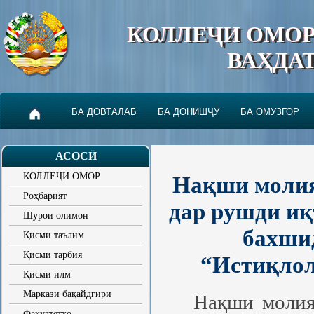
КОЛЛЕҶИ ОМО
ВАҲДА
БА ДОВТАЛАБ
БА ДОНИШҶӮ
БА ОМУЗГОР
АСОСӢ
КОЛЛЕҶИ ОМОР
Нақши молия,
Роҳбарият
дар рушди иқ
Шурои олимон
бахшид
Қисми таълим
Қисми тарбия
“Истиқлол
Қисми илм
Маркази бақайдгири
Нақши молия
Факултетҳо