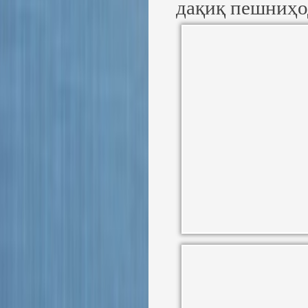
дақиқ пешниҳо