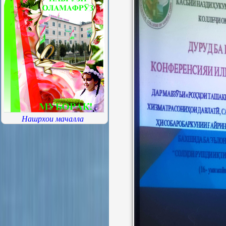
Нашрхои мачалла