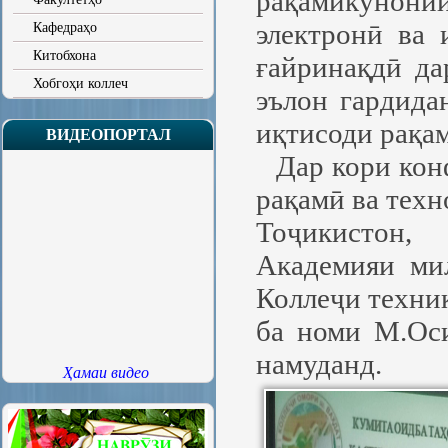
рақамикунони
электронӣ ва 
Кафедраҳо
Китобхона
ғайринақдӣ да
Хобгоҳи коллеч
эълон гардида
иқтисоди рақам
ВИДЕОПОРТАЛ
Дар кори кон
рақамӣ ва тех
Тоҷикистон,
Академияи ми
Коллеҷи техни
ба номи М.Ос
намуданд.
Ҳамаи видео