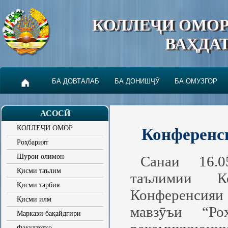
КОЛЛЕҶИ ОМО
ВАҲДА
БА ДОВТАЛАБ
БА ДОНИШҶӮ
БА ОМУЗГОР
АСОСӢ
КОЛЛЕҶИ ОМОР
Конференс
Роҳбарият
Шурои олимон
Санаи 16.0
Қисми таълим
таълимии К
Қисми тарбия
Конференсия
Қисми илм
мавзӯъи “Ро
Маркази бақайдгири
Факултетҳо